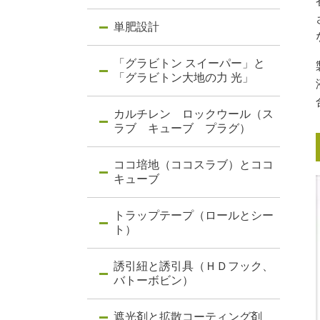
単肥設計
「グラビトン スイーパー」と
「グラビトン大地の力 光」
カルチレン ロックウール（ス
ラブ キューブ プラグ）
ココ培地（ココスラブ）とココ
キューブ
トラップテープ（ロールとシー
ト）
誘引紐と誘引具（ＨＤフック、
バトーボビン）
遮光剤と拡散コーティング剤