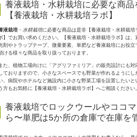
養液栽培・水耕栽培に必要な商品
【養液栽培・水耕栽培ラボ】
養液栽培
・
水耕栽培
に必要な商品は是非【養液栽培・水耕栽培
ボ】でお買い求めください。【養液栽培・水耕栽培ラボ】は、
光剤やトラップテープ、微量要素、単肥など養液栽培にお役立
頂ける様々な商品を取り扱っております。
また、植物工場向けに「アグリファミリア」の販売設計にも対
しておりますので、小さなスペースでも野菜が作れるようにし
い、病院やホテルなど施設内に小さな野菜工場を設置したいと
う方もお気軽に【養液栽培・水耕栽培ラボ】へご相談ください
養液栽培でロックウールやココマ
ら〜単肥は5か所の倉庫で在庫を