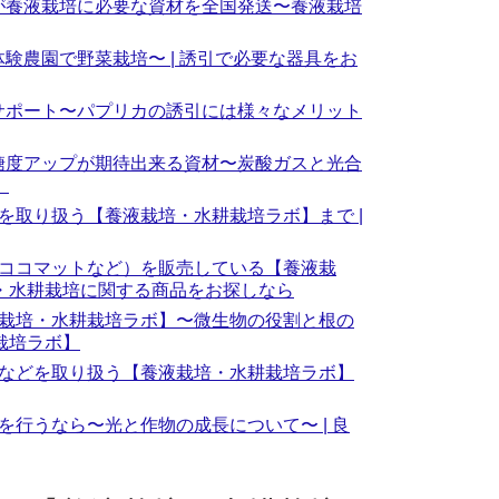
が養液栽培に必要な資材を全国発送〜養液栽培
験農園で野菜栽培〜 | 誘引で必要な器具をお
サポート〜パプリカの誘引には様々なメリット
糖度アップが期待出来る資材〜炭酸ガスと光合
】
を取り扱う【養液栽培・水耕栽培ラボ】まで |
ココマットなど）を販売している【養液栽
培・水耕栽培に関する商品をお探しなら
栽培・水耕栽培ラボ】〜微生物の役割と根の
栽培ラボ】
などを取り扱う【養液栽培・水耕栽培ラボ】
行うなら〜光と作物の成長について〜 | 良