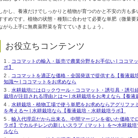
しかし、養液だけでしっかりと植物が育つのかと不安の方も多
すすめです。植物の状態・種類に合わせて必要な単肥（微量要
ながら上手に無農薬野菜を育てていきましょう。
お役立ちコンテンツ
1．
ココマットの輸入・販売で農業分野をお手伝い | ココ
ボ】
2．
ココマットを適正な価格・全国発送で提供する【養液栽
知識〜 | ココマットをお求めなら
3．
水耕栽培にはロックウール・ココマット・誘引具・誘引
栽培が注目される理由とは〜 | 水耕栽培をお考えなら【養
4．
水耕栽培・植物工場で使う単肥をお求めならアグリファ
を考える〜 | 水耕栽培なら【養液栽培・水耕栽培ラボ】
5．
輸入代理店だから出来る、中間マージンを省いた価格で
ラボ】でカルチレンの新しいスラブ（マット）を〜水耕栽培で
ルなら