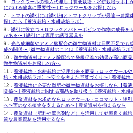
6．
ロックウールの輸入代理店【養液栽培・水耕栽培ラボ】
における酸素に重要性〜 | ロックウールをお探しなら
7．
トマトの誘引には誘引紐とトマトクリップが最適〜農業体
探しなら【養液栽培・水耕栽培ラボ】
8．
誘引に役立つＨＤフックとバトーボビンで作物の成長を
がある〜 | 誘引には専用の誘引器具を
9．
光合成細菌やアミノ酸配合の微生物資材は日照不足でも
成の関係〜 | 微生物資材のことは【養液栽培・水耕栽培ラボ
10．
微生物資材はアミノ酸配合で発根促進の効果が高い商品
微生物資材をお探しの方へ
11．
養液栽培・水耕栽培に活用出来る商品（ロックウールや
培・水耕栽培ラボ】〜安全を考えた野菜づくり〜 | 養液栽
12．
養液栽培に必要な単肥や微生物資材をお探しなら【養液
関係〜 | 養液栽培に関する商品を取り扱う【養液栽培・水耕
13．
農業資材をお求めならロックウール・ココマット・誘引
へ〜実のなる植物を支えるため〜 | 農業資材を揃えるなら
14．
農業資材（肥料や遮光剤など）を活用して効率良く栽培を
質な農業資材を活用するなら