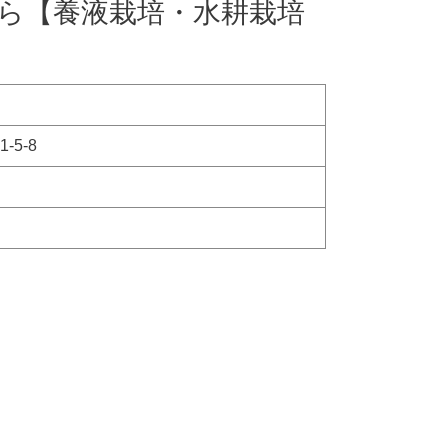
ら【養液栽培・水耕栽培
-5-8