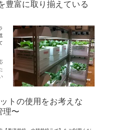
を豊富に取り揃えている
ラ
遮
て
応
た
い
。
ットの使用をお考えな
管理〜