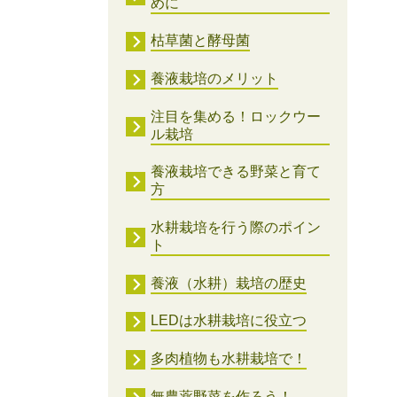
めに
枯草菌と酵母菌
養液栽培のメリット
注目を集める！ロックウー
ル栽培
養液栽培できる野菜と育て
方
水耕栽培を行う際のポイン
ト
養液（水耕）栽培の歴史
LEDは水耕栽培に役立つ
多肉植物も水耕栽培で！
無農薬野菜を作ろう！