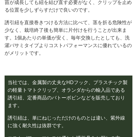
苗が成長しても紐を結び直す必要がなく、クリップを止め
る位置を少しずらすだけで良いのです。
誘引紐を直接巻きつける方法に比べて、茎を折る危険性が
少なく、栽培終了後も簡単に片付けを行うことが出来ま
す。1個あたりの単価が安く、毎年交換したとしても、洗
濯バサミタイプよりコストパフォーマンスに優れているの
がメリットです。
当社では、金属製の丈夫なHDフック、プラスチック製
の軽量トマトクリップ、オランダからの輸入品である
誘引紐、定番商品のバトーボビンなどを販売しており
ます。
誘引紐は、単にねじっただけのものとは違い、紫外線
に強く耐久性は抜群です。